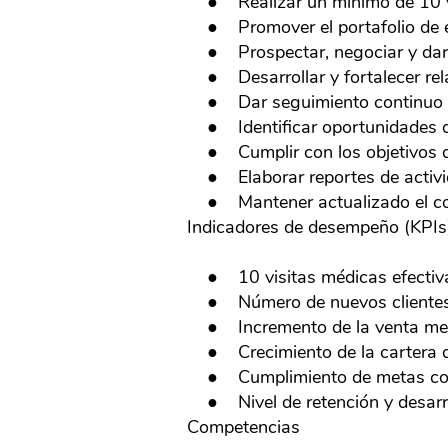
● Realizar un mínimo de 10 visi
● Promover el portafolio de est
● Prospectar, negociar y dar de
● Desarrollar y fortalecer relac
● Dar seguimiento continuo a lo
● Identificar oportunidades de 
● Cumplir con los objetivos de v
● Elaborar reportes de activid
● Mantener actualizado el conoci
Indicadores de desempeño (KPIs
● 10 visitas médicas efectiva
● Número de nuevos clientes 
● Incremento de la venta me
● Crecimiento de la cartera d
● Cumplimiento de metas com
● Nivel de retención y desarrol
Competencias